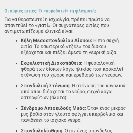
Οι κύριες αιτίες: Τι «πυροδοτεί» τη φλεγμονή;
Για να θεραπευτεί η ισχιαλγία, πρέπει πρώτα να
απαντηθεί το «γιατί». Οι συχνότερες αιτίες που
αντιμετωπίζουμε κλινικά είναι:
Κήλη Μεσοσπονδυλίου Δίσκου:
Η πιο συχνή
αιτία. Το εσωτερικό «τζελ» του δίσκου
εξέρχεται και πιέζει άμεσα τη νευρική ρίζα.
Εκφυλιστική Δισκοπάθεια:
Η φυσιολογική
φθορά των δίσκων λόγω ηλικίας που προκαλεί
στένωση του χώρου και ερεθισμό των νεύρων.
Σπονδυλική Στένωση:
Η στένωση του καναλιού
από όπου διέρχεται το νεύρο, συχνά λόγω
οστεοφύτων (άλατα).
Σύνδρομο Απιοειδούς Μυός:
Όταν ένας μικρός
μυς βαθιά στον γλουτό σφίγγει υπερβολικά και
παγιδεύει το ισχιακό νεύρο.
Σπονδυλολίσθηση:
Όταν ένας σπόνδυλος