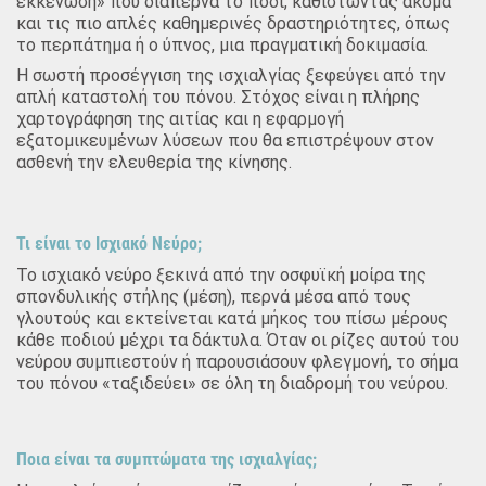
εκκένωση» που διαπερνά το πόδι, καθιστώντας ακόμα
και τις πιο απλές καθημερινές δραστηριότητες, όπως
το περπάτημα ή ο ύπνος, μια πραγματική δοκιμασία.
Η σωστή προσέγγιση της ισχιαλγίας ξεφεύγει από την
απλή καταστολή του πόνου. Στόχος είναι η πλήρης
χαρτογράφηση της αιτίας και η εφαρμογή
εξατομικευμένων λύσεων που θα επιστρέψουν στον
ασθενή την ελευθερία της κίνησης.
Τι είναι το Ισχιακό Νεύρο;
Το ισχιακό νεύρο ξεκινά από την οσφυϊκή μοίρα της
σπονδυλικής στήλης (μέση), περνά μέσα από τους
γλουτούς και εκτείνεται κατά μήκος του πίσω μέρους
κάθε ποδιού μέχρι τα δάκτυλα. Όταν οι ρίζες αυτού του
νεύρου συμπιεστούν ή παρουσιάσουν φλεγμονή, το σήμα
του πόνου «ταξιδεύει» σε όλη τη διαδρομή του νεύρου.
Ποια είναι τα συμπτώματα της ισχιαλγίας;