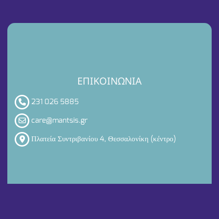
ΕΠΙΚΟΙΝΩΝΙΑ
231 026 5885
care@mantsis.gr
Πλατεία Συντριβανίου 4, Θεσσαλονίκη (κέντρο)