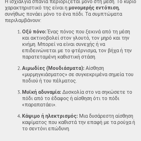
Η ισχιαλγία σπάνια περιορίζεται μόνο στη μέση. Το κύριο
χαρακτηριστικό της είναι η
μονομερής εντόπιση
,
συνήθως πονάει μόνο το ένα πόδι. Τα συμπτώματα
περιλαμβάνουν:
Οξύ πόνο:
Ένας πόνος που ξεκινά από τη μέση
και ακτινοβολεί στον γλουτό, τον μηρό και την
κνήμη. Μπορεί να είναι συνεχής ή να
επιδεινώνεται με το φτέρνισμα, τον βήχα ή την
παρατεταμένη καθιστική στάση.
Αιμωδίες (Μουδιάσματα):
Αίσθηση
«μυρμηγκιάσματος» σε συγκεκριμένα σημεία του
ποδιού ή του πέλματος.
Μυϊκή αδυναμία:
Δυσκολία στο να σηκώσετε το
πόδι από το έδαφος ή αίσθηση ότι το πόδι
«παραπατάει».
Κάψιμο ή ηλεκτρισμός:
Μια δυσάρεστη αίσθηση
καψίματος που καθιστά την επαφή με τα ρούχα ή
το σεντόνι επώδυνη.