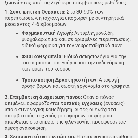
ξεκινώντας από τις λιγότερο επεμβατικές μεθόδους.
1. Συντηρητική Θεραπεία:
Στο 80-90% των
περιπτώσεων, η ισχιαλγία υποχωρεί με συντηρητικά
μέσα εντός 4-6 εβδομάδων:
Φαρμακευτική Αγωγή:
Αντιφλεγμονώδη,
μυοχαλαρωτικά και, σε ορισμένες περιπτώσεις,
ειδικά φάρμακα για τον νευροπαθητικό πόνο.
Φυσικοθεραπεία:
Ειδικό ασκησιολόγιο για την
αποσυμπίεση του νεύρου και την ενδυνάμωση
των μυών του κορμού.
Τροποποίηση Δραστηριοτήτων:
Αποφυγή
άρσης βαρών και σωστή εργονομία στο γραφείο.
2. Επεμβατική διαχείριση πόνου:
Όταν ο πόνος
επιμένει, εφαρμόζονται
τοπικές εγχύσεις
(ενέσεις)
υπό ακτινολογική καθοδήγηση. Αυτές οι ελάχιστα
επεμβατικές τεχνικές μεταφέρουν το φάρμακο
απευθείας στο σημείο της φλεγμονής, προσφέροντας
άμεση ανακούφιση.
3. Χειρουργική αντιμετώπιση:
Η χειρουργική επέμβαση