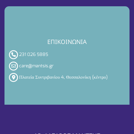
ΕΠΙΚΟΙΝΩΝΙΑ
231 026 5885
care@mantsis.gr
Πλατεία Συντριβανίου 4, Θεσσαλονίκη (κέντρο)