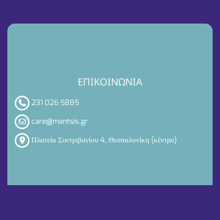
ΕΠΙΚΟΙΝΩΝΙΑ
231 026 5885
care@mantsis.gr
Πλατεία Συντριβανίου 4, Θεσσαλονίκη (κέντρο)