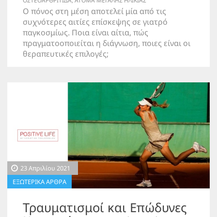
ΟΣΤΕΟΑΡΘΡΙΤΙΔΑ
,
ΑΤΟΜΑ ΜΕΓΑΛΗΣ ΗΛΙΚΙΑΣ
Ο πόνος στη μέση αποτελεί μία από τις
συχνότερες αιτίες επίσκεψης σε γιατρό
παγκοσμίως. Ποια είναι αίτια, πώς
πραγματοοποιείται η διάγνωση, ποιες είναι οι
θεραπευτικές επιλογές;
23 Απριλίου 2021
ΕΞΩΤΕΡΙΚΑ ΑΡΘΡΑ
Τραυματισμοί και Επώδυνες