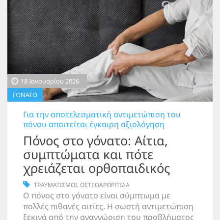
18 Ιανουαρίου 2026
ΓΟΝΑΤΟ
Για την αποτελεσματική αντιμετώπιση του
πόνου απαιτείται έγκαιρη αξιολόγηση
Πόνος στο γόνατο: Αίτια,
συμπτώματα και πότε
χρειάζεται ορθοπαιδικός
ΤΡΑΥΜΑΤΙΣΜΟΙ
,
ΟΣΤΕΟΑΡΘΡΙΤΙΔΑ
Ο πόνος στο γόνατο είναι σύμπτωμα με
πολλές πιθανές αιτίες. Η σωστή αντιμετώπιση
ξεκινά από την αναγνώριση του προβλήματος