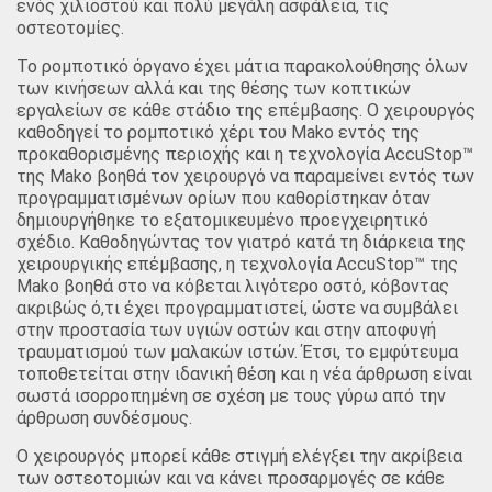
ενός χιλιοστού και πολύ μεγάλη ασφάλεια, τις
οστεοτομίες.
Το ρομποτικό όργανο έχει μάτια παρακολούθησης όλων
των κινήσεων αλλά και της θέσης των κοπτικών
εργαλείων σε κάθε στάδιο της επέμβασης. Ο χειρουργός
καθοδηγεί το ρομποτικό χέρι του Mako εντός της
προκαθορισμένης περιοχής και η τεχνολογία AccuStop™
της Mako βοηθά τον χειρουργό να παραμείνει εντός των
προγραμματισμένων ορίων που καθορίστηκαν όταν
δημιουργήθηκε το εξατομικευμένο προεγχειρητικό
σχέδιο. Καθοδηγώντας τον γιατρό κατά τη διάρκεια της
χειρουργικής επέμβασης, η τεχνολογία AccuStop™ της
Mako βοηθά στο να κόβεται λιγότερο οστό, κόβοντας
ακριβώς ό,τι έχει προγραμματιστεί, ώστε να συμβάλει
στην προστασία των υγιών οστών και στην αποφυγή
τραυματισμού των μαλακών ιστών. Έτσι, το εμφύτευμα
τοποθετείται στην ιδανική θέση και η νέα άρθρωση είναι
σωστά ισορροπημένη σε σχέση με τους γύρω από την
άρθρωση συνδέσμους.
Ο χειρουργός μπορεί κάθε στιγμή ελέγξει την ακρίβεια
των οστεοτομιών και να κάνει προσαρμογές σε κάθε