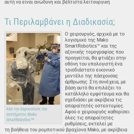
αυτή να είναι ανώδυνη και βέλτιστα λειτουργική.
Τι Περιλαμβάνει η Διαδικασία;
Ο χειρουργός, αρχικά με το
λογισμικό της Mako
SmartRobotics™ και της
αξονικής τομογραφίας που
προηγείται, θα φτιάξει στην
οθόνη του υπολογιστή ένα
τρισδιάστατο εικονικό
μοντέλο της πάσχουσας
άρθρωσης. Στη συνέχεια, με
βάση αυτό θα επιλέξει το
κατάλληλο εμφύτευμα και θα
σχεδιάσει με ακρίβεια τις
απαραίτητές οστεοτομίες.
Από την παρουσίαση του
Αφού ο χειρουργός καθορίσει
συστήματος Mako
όλες τις απαραίτητες
SmartRobotics™
ρυθμίσεις, εκτελεί με
τη βοήθεια του ρομποτικού βραχίονα Mako, με ακρίβεια