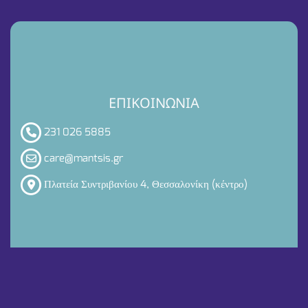
ΕΠΙΚΟΙΝΩΝΙΑ
231 026 5885
care@mantsis.gr
Πλατεία Συντριβανίου 4, Θεσσαλονίκη (κέντρο)