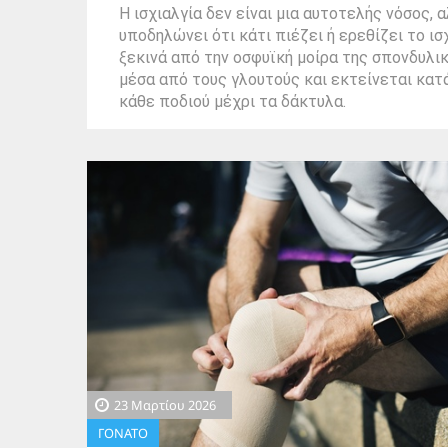
Η ισχιαλγία δεν είναι μια αυτοτελής νόσος,
υποδηλώνει ότι κάτι πιέζει ή ερεθίζει το ισ
ξεκινά από την οσφυϊκή μοίρα της σπονδυλικ
μέσα από τους γλουτούς και εκτείνεται κατ
κάθε ποδιού μέχρι τα δάκτυλα.
23 Μαρτίου 2026
ΓΟΝΑΤΟ