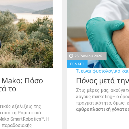
25 Ιουνίου 2026
ΓΟΝΑΤΟ
Τι είναι φυσιολογικό κα
 Mako: Πόσο
Πόνος μετά τη
τά το
Στις μέρες μας, ακούγετ
λόγους marketing– ο όρο
πραγματικότητα, όμως, ε
ικές εξελίξεις της
αρθροπλαστική γόνατος
α από τη Ρομποτικά
Mako SmartRobotics™. Η
ς παραδοσιακής