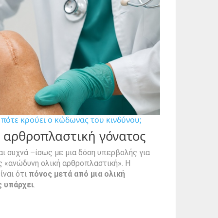
ι πότε κρούει ο κώδωνας του κινδύνου;
ν αρθροπλαστική γόνατος
αι συχνά –ίσως με μια δόση υπερβολής για
ς «ανώδυνη ολική αρθροπλαστική». Η
ίναι ότι
πόνος μετά από μια ολική
 υπάρχει
.