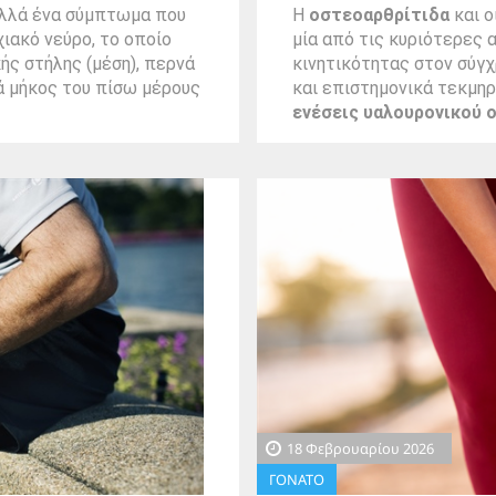
 αλλά ένα σύμπτωμα που
Η
οστεοαρθρίτιδα
και ο
χιακό νεύρο, το οποίο
μία από τις κυριότερες 
ής στήλης (μέση), περνά
κινητικότητας στον σύγχ
ά μήκος του πίσω μέρους
και επιστημονικά τεκμηρ
ενέσεις υαλουρονικού 
18 Φεβρουαρίου 2026
ΓΟΝΑΤΟ